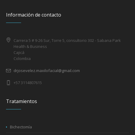
Información de contacto
Carrera 5 # 9-26 Sur, Torre 5, consultorio 302 - Sabana Park
Health & Business
Cajicá
Colombia
drjosevelez.maxilofacial@gmail.com
+57 3114807615
Tratamientos
Bichectomía