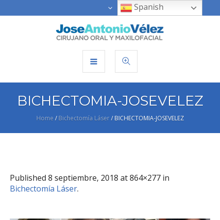
Spanish
BICHECTOMIA-JOSEVELEZ
Home
/
Bichectomía Láser
/
BICHECTOMIA-JOSEVELEZ
Published
8 septiembre, 2018
at 864×277 in
Bichectomía Láser
.