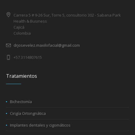
Carrera 5 # 9-26 Sur, Torre 5, consultorio 302 - Sabana Park
Health & Business
Cajicá
Colombia
drjosevelez.maxilofacial@gmail.com
+57 3114807615
Tratamientos
Bichectomía
Cirigía Ortongnática
Implantes dentales y cigomáticos