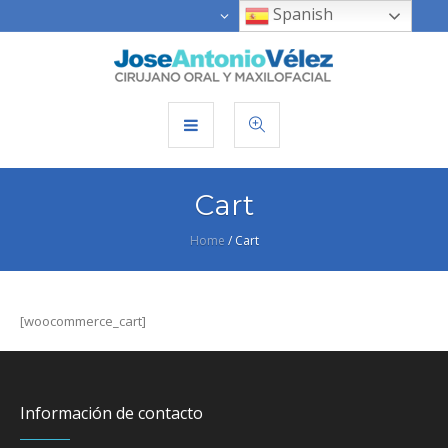
Spanish
Cart
Home
/
Cart
[woocommerce_cart]
Información de contacto