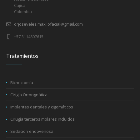
Cajicá
Colombia
drjosevelez.maxilofacial@gmail.com
+57 3114807615
Tratamientos
Bichectomía
Cirigía Ortongnática
Implantes dentales y cigomáticos
Cirugía terceros molares incluidos
Sedación endovenosa