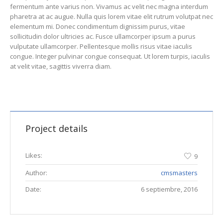
fermentum ante varius non. Vivamus ac velit nec magna interdum
pharetra at ac augue. Nulla quis lorem vitae elit rutrum volutpat nec
elementum mi. Donec condimentum dignissim purus, vitae
sollicitudin dolor ultricies ac. Fusce ullamcorper ipsum a purus
vulputate ullamcorper. Pellentesque mollis risus vitae iaculis
congue. Integer pulvinar congue consequat. Ut lorem turpis, iaculis
at velit vitae, sagittis viverra diam.
Project details
Likes:
9
Author:
cmsmasters
Date:
6 septiembre, 2016