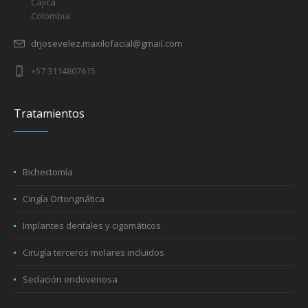
Cajicá
Colombia
drjosevelez.maxilofacial@gmail.com
+57 3114807615
Tratamientos
Bichectomía
Cirigía Ortongnática
Implantes dentales y cigomáticos
Cirugía terceros molares incluidos
Sedación endovenosa