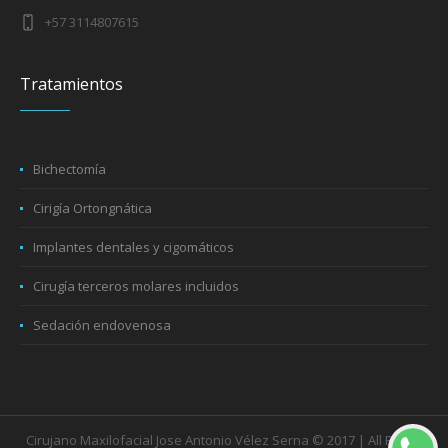
+57 3114807615
Tratamientos
Bichectomía
Cirigía Ortongnática
Implantes dentales y cigomáticos
Cirugía terceros molares incluidos
Sedación endovenosa
Cirujano Maxilofacial Jose Antonio Vélez Serna © 2017 | All Rights