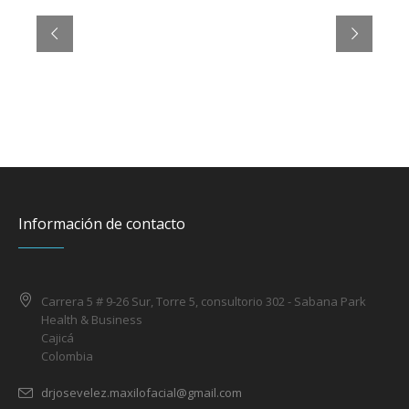
Entrust your health our doctors
The Hospital of the
Future, Today
Información de contacto
Carrera 5 # 9-26 Sur, Torre 5, consultorio 302 - Sabana Park
Health & Business
Cajicá
Colombia
drjosevelez.maxilofacial@gmail.com