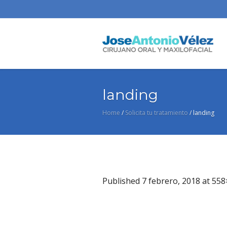
landing
Home
/
Solicita tu tratamiento
/
landing
Published
7 febrero, 2018
at 558