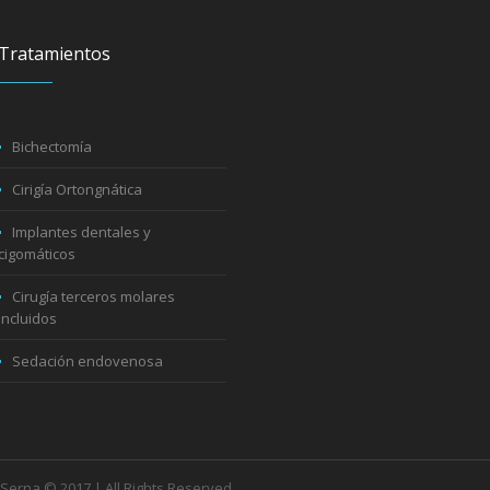
Tratamientos
Bichectomía
Cirigía Ortongnática
Implantes dentales y
cigomáticos
Cirugía terceros molares
incluidos
Sedación endovenosa
 Serna © 2017 | All Rights Reserved