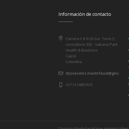
Información de contacto
Carrera 5 # 9-26 Sur, Torre 5,
consultorio 302 - Sabana Park
Health & Business
Cajicá
Colombia
drjosevelez.maxilofacial@gmail.com
+57 3114807615
Cirujano Maxilofacial Jose Antonio Vélez