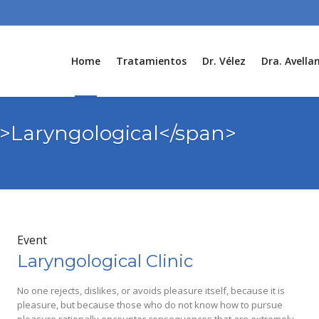
Home
Tratamientos
Dr. Vélez
Dra. Avella
n>Laryngological</span>
Event
Laryngological Clinic
No one rejects, dislikes, or avoids pleasure itself, because it is
pleasure, but because those who do not know how to pursue