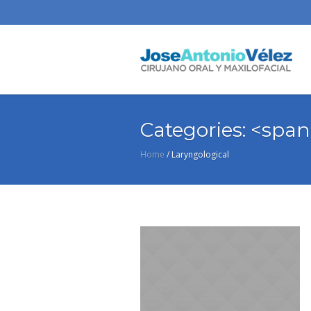
Categories: <spa
Home
/
Laryngological