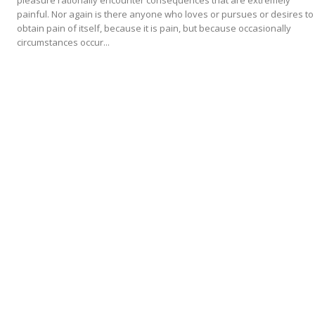
pleasure rationally encounter consequences that are extremely
painful. Nor again is there anyone who loves or pursues or desires to
obtain pain of itself, because it is pain, but because occasionally
circumstances occur...