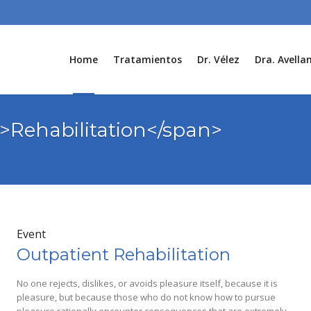
Home
Tratamientos
Dr. Vélez
Dra. Avella
n>Rehabilitation</span>
Event
Outpatient Rehabilitation
No one rejects, dislikes, or avoids pleasure itself, because it is
pleasure, but because those who do not know how to pursue